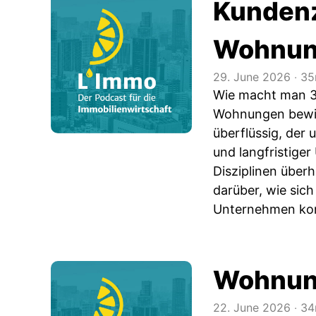
Kundenzu
Wohnun
29. June 2026
‧
35
Wie macht man 3
Wohnungen bewir
überflüssig, der 
und langfristige
Disziplinen überh
darüber, wie sich
Unternehmen kons
Wohnung
22. June 2026
‧
34