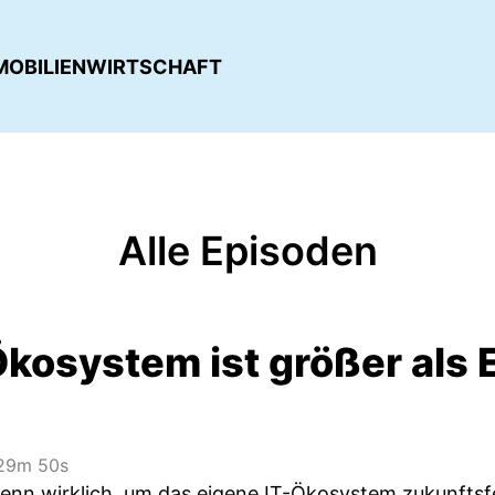
IMMOBILIENWIRTSCHAFT
Alle Episoden
kosystem ist größer als E
29m 50s
enn wirklich, um das eigene IT-Ökosystem zukunfts