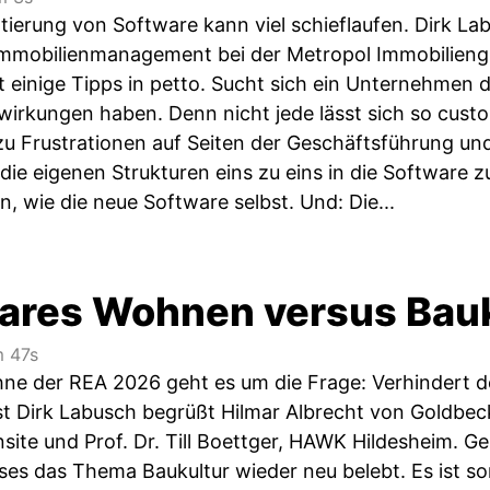
ierung von Software kann viel schieflaufen. Dirk Lab
 Immobilienmanagement bei der Metropol Immobilien
t einige Tipps in petto. Sucht sich ein Unternehmen 
irkungen haben. Denn nicht jede lässt sich so cust
zu Frustrationen auf Seiten der Geschäftsführung und
 die eigenen Strukturen eins zu eins in die Software
, wie die neue Software selbst. Und: Die...
ares Wohnen versus Bauk
 47s
ne der REA 2026 geht es um die Frage: Verhindert de
Dirk Labusch begrüßt Hilmar Albrecht von Goldbeck,
site und Prof. Dr. Till Boettger, HAWK Hildesheim. Ger
es das Thema Baukultur wieder neu belebt. Es ist somi