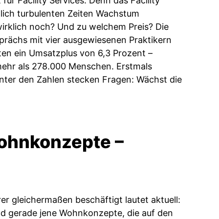
ür Facility Services. Denn das Facility
tlich turbulenten Zeiten Wachstum
 wirklich noch? Und zu welchem Preis? Die
rächs mit vier ausgewiesenen Praktikern
ten ein Umsatzplus von 6,3 Prozent –
mehr als 278.000 Menschen. Erstmals
inter den Zahlen stecken Fragen: Wächst die
Wohnkonzepte –
rer gleichermaßen beschäftigt lautet aktuell:
nd gerade jene Wohnkonzepte, die auf den