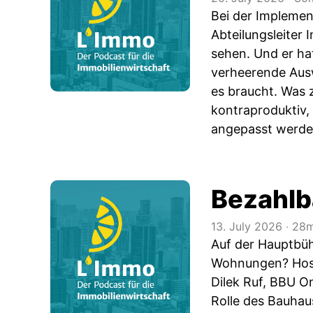
Bei der Implement
Abteilungsleiter
sehen. Und er ha
verheerende Ausw
es braucht. Was 
kontraproduktiv,
angepasst werden
Bezahlb
13. July 2026
‧
28m
Auf der Hauptbüh
Wohnungen? Host 
Dilek Ruf, BBU On
Rolle des Bauhaus