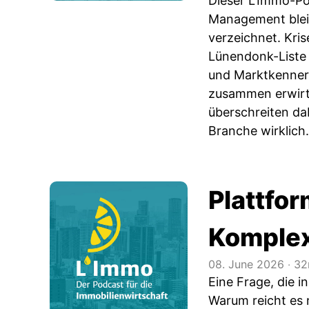
Dieser L'Immo-Pod
Management bleib
verzeichnet. Kri
Lünendonk-Liste 
und Marktkennern
zusammen erwirts
überschreiten da
Branche wirklich.
Plattfo
Komplex
08. June 2026
‧
32
Eine Frage, die i
Warum reicht es 