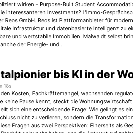
pliziert wirken – Purpose-Built Student Accommodati
ie interessanteren Investments? L'Immo-Gesprächsp
r Reos GmbH. Reos ist Plattformanbieter für moder
ale Infrastruktur und datenbasierte Intelligenz zu e
erbare und wertstabile Immobilien. Maiwaldt selbst br
ranche der Energie- und...
talpionier bis KI in der
 18s
nden Kosten, Fachkräftemangel, wachsenden regulat
e keine Pause kennt, steckt die Wohnungswirtschaft
llt sich eine entscheidende Frage: Wie gelingt es ein
chluss nicht zu verlieren, sondern die Transformation
iese Fragen aus zwei Perspektiven: Einerseits als Ge