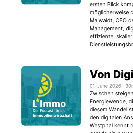
ersten Blick kom
möglicherweise d
Maiwaldt, CEO de
Management, digit
effiziente, skali
Dienstleistungsb
Von Digi
01. June 2026
‧
30m
Zwischen steige
Energiewende, di
diesem Wandel ste
den digitalen Ans
Westphal kennt d