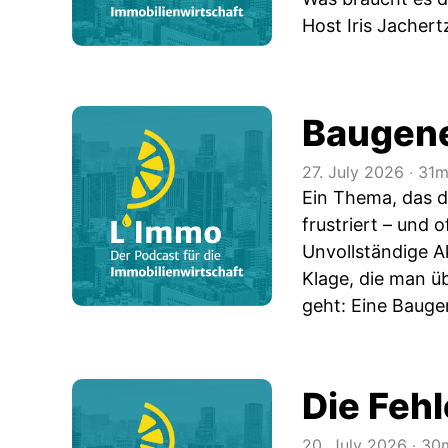
Host Iris Jacher
Baugene
27. July 2026
‧
31m
Ein Thema, das 
frustriert – und
Unvollständige Ak
Klage, die man ü
geht: Eine Bauge
Die Fehl
20. July 2026
‧
30m