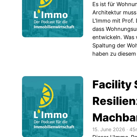
Es ist für Wohnu
Architektur muss
L'Immo mit Prof. 
dass Wohnungsun
entwickeln. Was 
Spaltung der Woh
haben zu diesem 
Facilit
Resilie
Machba
15. June 2026
‧
45