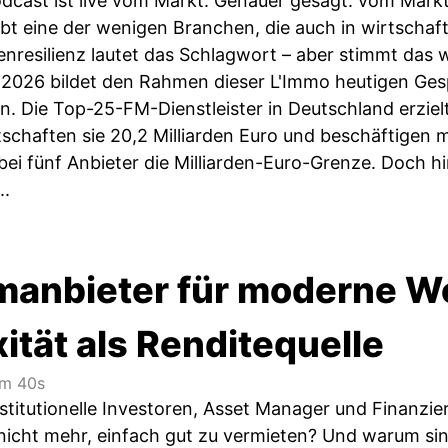
cast ist live vom Markt. Genauer gesagt: vom Markt f
t eine der wenigen Branchen, die auch in wirtschaf
senresilienz lautet das Schlagwort – aber stimmt das
2026 bildet den Rahmen dieser L'Immo heutigen Gesp
. Die Top-25-FM-Dienstleister in Deutschland erziel
chaften sie 20,2 Milliarden Euro und beschäftigen 
bei fünf Anbieter die Milliarden-Euro-Grenze. Doch h
..
rmanbieter für moderne 
ität als Renditequelle
m 40s
nstitutionelle Investoren, Asset Manager und Finanzie
nicht mehr, einfach gut zu vermieten? Und warum si