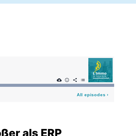
All episodes
›
ßer als ERP