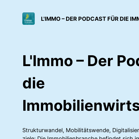
L'IMMO – DER PODCAST FÜR DIE 
L'Immo – Der Po
die
Immobilienwirt
Strukturwandel, Mobilitätswende, Digitalisi
ziele: Die Immobilienbranche befindet sich i