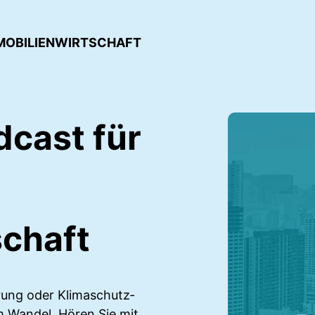
IMMOBILIENWIRTSCHAFT
dcast für
schaft
erung oder Klimaschutz­
m Wandel. Hören Sie mit,