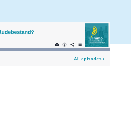
ebäudebestand?
All episodes
›