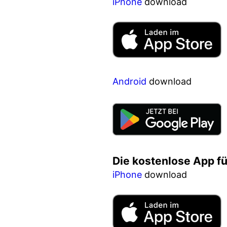
iPhone
download
Android
download
Die kostenlose App f
iPhone
download