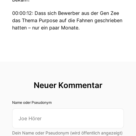
00:00:12: Dass sich Bewerber aus der Gen Zee
das Thema Purpose auf die Fahnen geschrieben
hatten – nur ein paar Monate.
00:00:20: Und doch scheint es so als seien
diese Themen schon zehn Jahre her.
00:00:23: inzwischen haben wir Wirtschaftskrise
unternehmend schwächelnde Stellen nicht.
00:00:28: KI droht Fachkräfte zu ersetzen, sind
Neuer Kommentar
also die Schlagworte von gestern nichts mehr
wert?
Name oder Pseudonym
00:00:35: Natürlich sind sie das.
00:00:36: Der nächste heiße Sommer wird uns
das Klimathema wieder auf die Agenda brennen
Dein Name oder Pseudonym (wird öffentlich angezeigt)