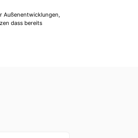
or Außenentwicklungen,
zen dass bereits
ockungen auf bestehenden
sche Reschätzungen
rt dabei ein Thema über
nd!
undlegende Frage – trägt