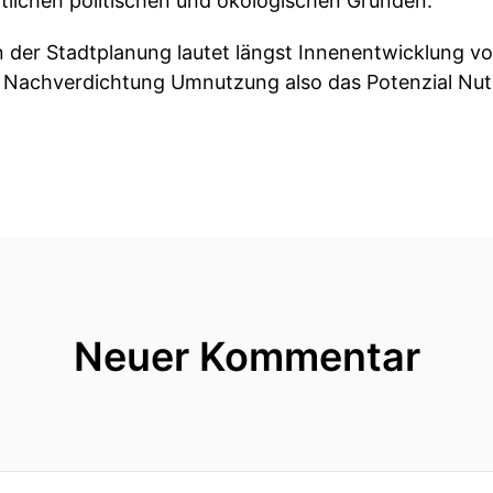
tlichen politischen und ökologischen Gründen.
n der Stadtplanung lautet längst Innenentwicklung v
 Nachverdichtung Umnutzung also das Potenzial Nut
Darmstadt gehen davon aus dass allein durch Aufst
en neue Wohneinheiten entstehen könnten, realisti
dertsiebzig tausend aktivierbaren Wohnungen.
norme Chance die bislang kaum gehoben wird.
eorie und Praxis klafft eine große Lücke.
Neuer Kommentar
en und am meisten unterschätzten Hindernissen gehö
nlich wenig gesprochen wird – und das ist der Baugru
rste Stein aufs Dach kommt, stellt sich eine ganz gr
aupt?