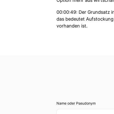
Option mehr aus wirtschaf
00:00:49: Der Grundsatz i
das bedeutet Aufstockung
vorhanden ist.
00:01:02: Studien der TU 
Gebäuden mehrere Million
sprechen von gut zweihun
00:01:16: dennoch eine e
00:01:19: Denn zwischen Th
00:01:23: zu den häufigst
das in der Branche erstau
Name oder Pseudonym
00:01:34: Denn bevor der e
das Fundament das überh