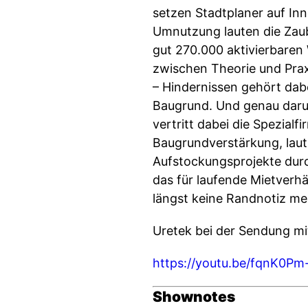
setzen Stadtplaner auf I
Umnutzung lauten die Zaub
gut 270.000 aktivierbare
zwischen Theorie und Prax
– Hindernissen gehört dab
Baugrund. Und genau darum
vertritt dabei die Spezia
Baugrundverstärkung, laut
Aufstockungsprojekte durc
das für laufende Mietver
längst keine Randnotiz meh
Uretek bei der Sendung mi
https://youtu.be/fqnK0P
Shownotes